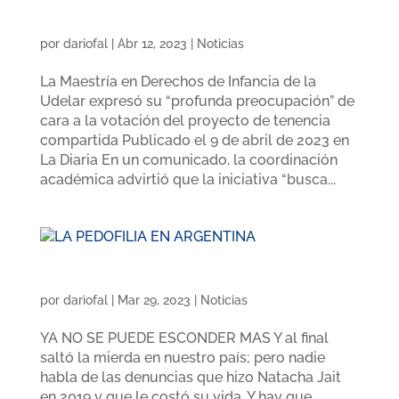
Votación del proyecto de tenencia
compartida
por
dariofal
|
Abr 12, 2023
|
Noticias
La Maestría en Derechos de Infancia de la
Udelar expresó su “profunda preocupación” de
cara a la votación del proyecto de tenencia
compartida Publicado el 9 de abril de 2023 en
La Diaria En un comunicado, la coordinación
académica advirtió que la iniciativa “busca...
LA PEDOFILIA EN ARGENTINA
por
dariofal
|
Mar 29, 2023
|
Noticias
YA NO SE PUEDE ESCONDER MAS Y al final
saltó la mierda en nuestro país; pero nadie
habla de las denuncias que hizo Natacha Jait
en 2019 y que le costó su vida. Y hay que