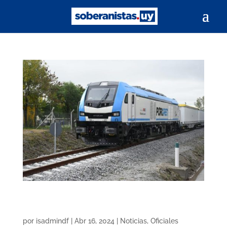
Ferrocarril Central: la nueva vía ferroviaria
quedó operativa
por
isadmindf
|
Abr 16, 2024
|
Noticias
,
Oficiales