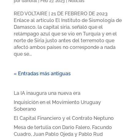
por
dariofal
|
Feb 27, 2023
|
Noticias
RED VOLTAIRE | 21 DE FEBRERO DE 2023
Enlace al artículo El Instituto de Sismología de
Damasco, la capital siria, señaló que el
relámpago azul que se vio ‎en Turquía y en el
norte de Siria justo antes del terremoto que
afectó ambos países ‎no corresponde a nada
que se...
« Entradas más antiguas
Últimas publicaciones
La IA inaugura una nueva era
Inquisición en el Movimiento Uruguay
Soberano
El Capital Financiero y el Contrato Neptuno
Mesa de tertulia con Darío Falero, Facundo
Cuadro, Juan Pablo Ojeda y Pablo Rud